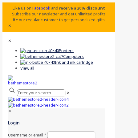
Like us on
Facebook
and receive a
20% discount
Subscribe our newsletter and get unlimited profits
Be
our regular customer to get personalized gifts
✕
✕
Printers
Computers
Ink and ink cartridge
View all
✕
✕
Login
Username or email
*