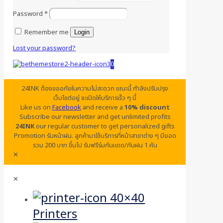
Password
*
Remember me
Login
Lost your password?
0
24INK ต้องขออภัยในความไม่สะดวก ขณะนี้ กำลังปรับปรุง
เว็บไซต์อยู่ จะเปิดให้บริการเร็ว ๆ นี้
Like us on
Facebook
and receive a
10% discount
Subscribe our newsletter and get unlimited profits
24INK
our regular customer to get personalized gifts
Promotion รับหน้าฝน. ลูกค้ามาใช้บริการที่หน้าสาขาต่าง ๆ มียอด
รวม 200 บาท ขึ้นไป รับฟรีร่มกันแดด/กันฝน 1 คัน
✕
✕
Printers