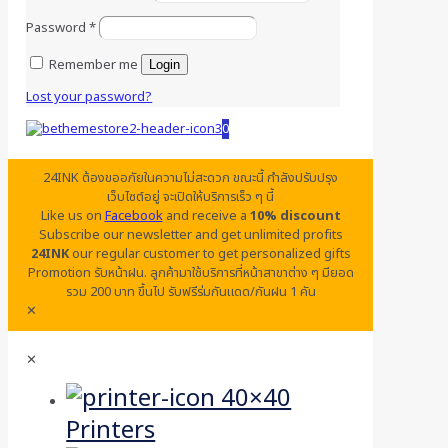
Password
*
Remember me
Login
Lost your password?
0
24INK ต้องขออภัยในความไม่สะดวก ขณะนี้ กำลังปรับปรุง
เว็บไซต์อยู่ จะเปิดให้บริการเร็ว ๆ นี้
Like us on
Facebook
and receive a
10% discount
Subscribe our newsletter and get unlimited profits
24INK
our regular customer to get personalized gifts
Promotion รับหน้าฝน. ลูกค้ามาใช้บริการที่หน้าสาขาต่าง ๆ มียอด
รวม 200 บาท ขึ้นไป รับฟรีร่มกันแดด/กันฝน 1 คัน
✕
✕
Printers