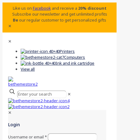
Like us on
Facebook
and receive a
20% discount
Subscribe our newsletter and get unlimited profits
Be
our regular customer to get personalized gifts
✕
✕
Printers
Computers
Ink and ink cartridge
View all
✕
✕
Login
Username or email
*