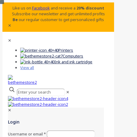
Like us on
Facebook
and receive a
20% discount
Subscribe our newsletter and get unlimited profits
Be
our regular customer to get personalized gifts
✕
✕
Printers
Computers
Ink and ink cartridge
View all
✕
✕
Login
Username or email
*