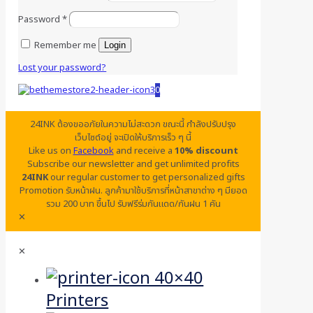
Password
*
Remember me
Login
Lost your password?
0
24INK ต้องขออภัยในความไม่สะดวก ขณะนี้ กำลังปรับปรุง
เว็บไซต์อยู่ จะเปิดให้บริการเร็ว ๆ นี้
Like us on
Facebook
and receive a
10% discount
Subscribe our newsletter and get unlimited profits
24INK
our regular customer to get personalized gifts
Promotion รับหน้าฝน. ลูกค้ามาใช้บริการที่หน้าสาขาต่าง ๆ มียอด
รวม 200 บาท ขึ้นไป รับฟรีร่มกันแดด/กันฝน 1 คัน
✕
✕
Printers