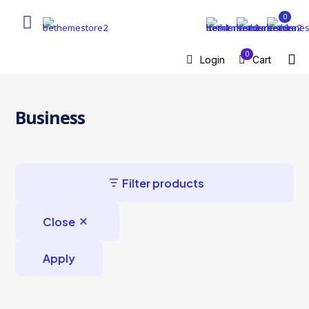
0
0
Login
Cart
Business
Filter products
Close
Apply