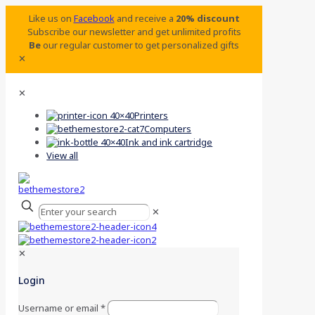
Like us on
Facebook
and receive a
20% discount
Subscribe our newsletter and get unlimited profits
Be
our regular customer to get personalized gifts
✕
✕
Printers
Computers
Ink and ink cartridge
View all
✕
✕
Login
Username or email
*