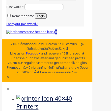
Password
*
Remember me
Login
Lost your password?
0
24INK ต้องขออภัยในความไม่สะดวก ขณะนี้ กำลังปรับปรุง
เว็บไซต์อยู่ จะเปิดให้บริการเร็ว ๆ นี้
Like us on
Facebook
and receive a
10% discount
Subscribe our newsletter and get unlimited profits
24INK
our regular customer to get personalized gifts
Promotion รับหน้าฝน. ลูกค้ามาใช้บริการที่หน้าสาขาต่าง ๆ มียอด
รวม 200 บาท ขึ้นไป รับฟรีร่มกันแดด/กันฝน 1 คัน
✕
✕
Printers