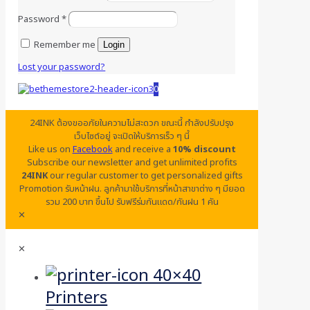
Password
*
Remember me
Login
Lost your password?
0
24INK ต้องขออภัยในความไม่สะดวก ขณะนี้ กำลังปรับปรุง
เว็บไซต์อยู่ จะเปิดให้บริการเร็ว ๆ นี้
Like us on
Facebook
and receive a
10% discount
Subscribe our newsletter and get unlimited profits
24INK
our regular customer to get personalized gifts
Promotion รับหน้าฝน. ลูกค้ามาใช้บริการที่หน้าสาขาต่าง ๆ มียอด
รวม 200 บาท ขึ้นไป รับฟรีร่มกันแดด/กันฝน 1 คัน
✕
✕
Printers