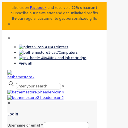
Like us on
Facebook
and receive a
20% discount
Subscribe our newsletter and get unlimited profits
Be
our regular customer to get personalized gifts
✕
✕
Printers
Computers
Ink and ink cartridge
View all
✕
✕
Login
Username or email
*