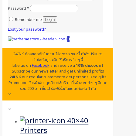
Password
*
Remember me
Login
Lost your password?
0
24INK ต้องขออภัยในความไม่สะดวก ขณะนี้ กำลังปรับปรุง
เว็บไซต์อยู่ จะเปิดให้บริการเร็ว ๆ นี้
Like us on
Facebook
and receive a
10% discount
Subscribe our newsletter and get unlimited profits
24INK
our regular customer to get personalized gifts
Promotion รับหน้าฝน. ลูกค้ามาใช้บริการที่หน้าสาขาต่าง ๆ มียอด
รวม 200 บาท ขึ้นไป รับฟรีร่มกันแดด/กันฝน 1 คัน
✕
✕
Printers