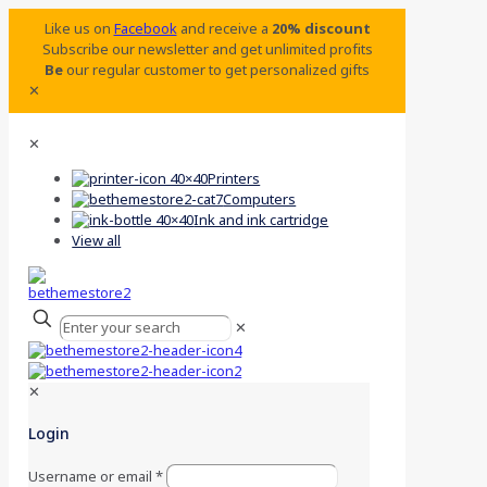
Like us on
Facebook
and receive a
20% discount
Subscribe our newsletter and get unlimited profits
Be
our regular customer to get personalized gifts
✕
✕
Printers
Computers
Ink and ink cartridge
View all
✕
✕
Login
Username or email
*