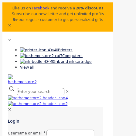
Like us on
Facebook
and receive a
20% discount
Subscribe our newsletter and get unlimited profits
Be
our regular customer to get personalized gifts
✕
✕
Printers
Computers
Ink and ink cartridge
View all
✕
✕
Login
Username or email
*