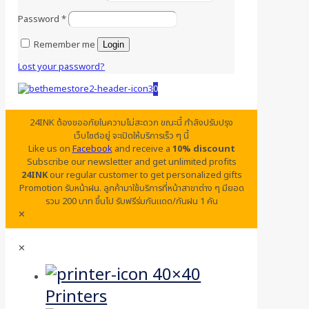
Password
*
Remember me
Login
Lost your password?
0
24INK ต้องขออภัยในความไม่สะดวก ขณะนี้ กำลังปรับปรุง
เว็บไซต์อยู่ จะเปิดให้บริการเร็ว ๆ นี้
Like us on
Facebook
and receive a
10% discount
Subscribe our newsletter and get unlimited profits
24INK
our regular customer to get personalized gifts
Promotion รับหน้าฝน. ลูกค้ามาใช้บริการที่หน้าสาขาต่าง ๆ มียอด
รวม 200 บาท ขึ้นไป รับฟรีร่มกันแดด/กันฝน 1 คัน
✕
✕
Printers