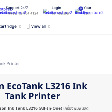
Support 24/7
Login
Your
0
+66 (0) 92 464 4124
or register
cart
cartridge
View all
nk Printer
n EcoTank L3216 Ink
Tank Printer
 Epson Ink Tank L3216 (All-In-One)
เครื่องพิมพ์มัลติ