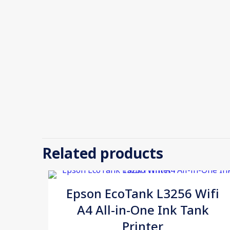
Weight
There are no re
Dimensions
Be the firs
Related products
Your email addr
Epson EcoTank L3256 Wifi
Your rating
*
A4 All-in-One Ink Tank
Printer