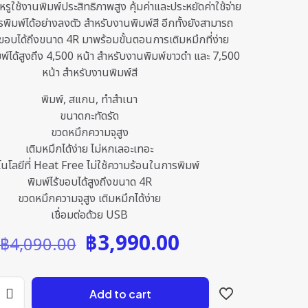
หรูใช้งานพิมพ์ประสิทธิภาพสูง คุ้มค่าและประหยัดค่าใช้จ่าย
พิมพ์ได้อย่างลงตัว สำหรับงานพิมพ์สี อีกทั้งยังสามารถ
ขอบได้ถึงขนาด 4R มาพร้อมขั้นตอนการเติมหมึกที่ง่าย
์ได้สูงถึง 4,500 หน้า สำหรับงานพิมพ์ขาวดำ และ 7,500
หน้า สำหรับงานพิมพ์สี
พิมพ์, สแกน, ทำสำเนา
ขนาดกะทัดรัด
ขวดหมึกความจุสูง
เติมหมึกได้ง่าย ไม่หกเลอะเทอะ
นโลยีที่ Heat Free ไม่ใช้ความร้อนในการพิมพ์
พิมพ์ไร้ขอบได้สูงถึงขนาด 4R
ขวดหมึกความจุสูง เติมหมึกได้ง่าย
เชื่อมต่อด้วย USB
Original
Current
฿
3,990.00
฿
4,090.00
price
price
was:
is:
Add to cart
฿4,090.00.
฿3,990.00.