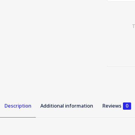
L3216
Ink
Tank
Printer
T
quantity
Description
Additional information
Reviews
0