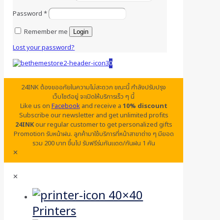
Password
*
Remember me
Login
Lost your password?
0
24INK ต้องขออภัยในความไม่สะดวก ขณะนี้ กำลังปรับปรุง
เว็บไซต์อยู่ จะเปิดให้บริการเร็ว ๆ นี้
Like us on
Facebook
and receive a
10% discount
Subscribe our newsletter and get unlimited profits
24INK
our regular customer to get personalized gifts
Promotion รับหน้าฝน. ลูกค้ามาใช้บริการที่หน้าสาขาต่าง ๆ มียอด
รวม 200 บาท ขึ้นไป รับฟรีร่มกันแดด/กันฝน 1 คัน
✕
✕
Printers