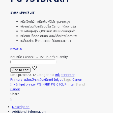
รายละเอียดสินค้า
หมึกอิงค์เจ็ท หมึกพิมพ์สีดำ คุณภาพสูง
ใช้งานร่วมกับเครื่องปริ้น Canon ได้หลายรุ่น
พิมพ์ได้สูงสุด 2,000 หน้า ประหยัดและคุ้มค่า
หมึกแท้ ให้สีสด คมชัด พิมพ์ได้อย่างมืออาชีพ
เปลี่ยนง่าย ใช้งานสะดวก ไม่หกเลอะเทอะ
฿
650.00
ตลับหมึก Canon PG-751BK สีดำ quantity
Add to cart
SKU:
pr/cca/0012
Categories:
Inkjet Printer
,
Printers
,
ตลับหมึก
,
ตลับหมึกแท้ Inkjet
Tags:
Canon
Ink
Inkjet printer
PG-47BK
PG-57CL
Printer
Brand:
Canon
Share
0
Description
Additional information