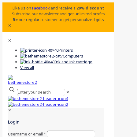
Like us on
Facebook
and receive a
20% discount
Subscribe our newsletter and get unlimited profits
Be
our regular customer to get personalized gifts
✕
✕
Printers
Computers
Ink and ink cartridge
View all
✕
✕
Login
Username or email
*