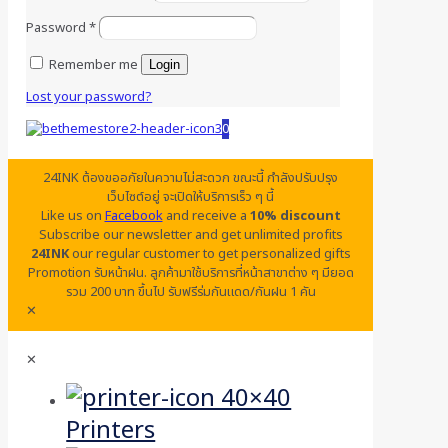
Password
*
Remember me
Login
Lost your password?
0
24INK ต้องขออภัยในความไม่สะดวก ขณะนี้ กำลังปรับปรุง
เว็บไซต์อยู่ จะเปิดให้บริการเร็ว ๆ นี้
Like us on
Facebook
and receive a
10% discount
Subscribe our newsletter and get unlimited profits
24INK
our regular customer to get personalized gifts
Promotion รับหน้าฝน. ลูกค้ามาใช้บริการที่หน้าสาขาต่าง ๆ มียอด
รวม 200 บาท ขึ้นไป รับฟรีร่มกันแดด/กันฝน 1 คัน
✕
✕
Printers