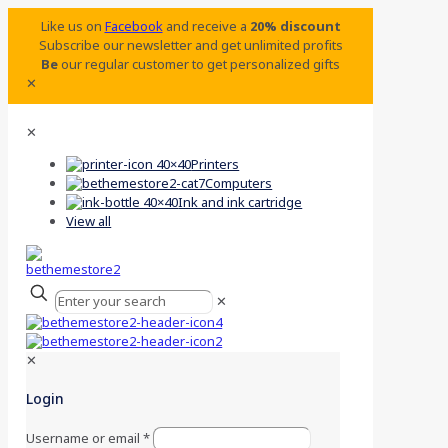
Like us on
Facebook
and receive a
20% discount
Subscribe our newsletter and get unlimited profits
Be
our regular customer to get personalized gifts
✕
✕
Printers
Computers
Ink and ink cartridge
View all
✕
✕
Login
Username or email
*