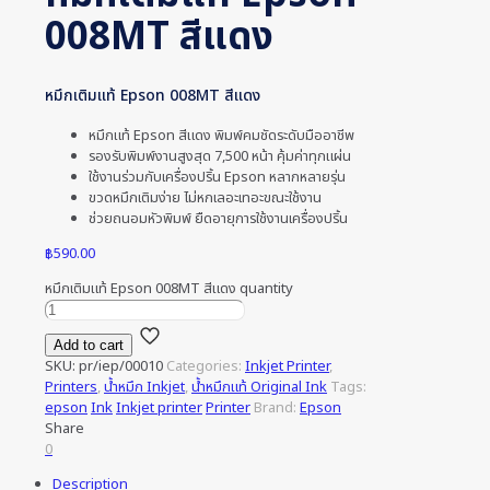
008MT สีแดง
หมึกเติมแท้ Epson 008MT สีแดง
หมึกแท้ Epson สีแดง พิมพ์คมชัดระดับมืออาชีพ
รองรับพิมพ์งานสูงสุด 7,500 หน้า คุ้มค่าทุกแผ่น
ใช้งานร่วมกับเครื่องปริ้น Epson หลากหลายรุ่น
ขวดหมึกเติมง่าย ไม่หกเลอะเทอะขณะใช้งาน
ช่วยถนอมหัวพิมพ์ ยืดอายุการใช้งานเครื่องปริ้น
฿
590.00
หมึกเติมแท้ Epson 008MT สีแดง quantity
Add to cart
SKU:
pr/iep/00010
Categories:
Inkjet Printer
,
Printers
,
น้ำหมึก Inkjet
,
น้ำหมึกแท้ Original Ink
Tags:
epson
Ink
Inkjet printer
Printer
Brand:
Epson
Share
0
Description