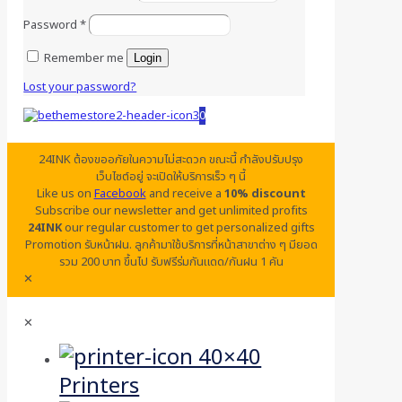
Password
*
Remember me
Login
Lost your password?
0
24INK ต้องขออภัยในความไม่สะดวก ขณะนี้ กำลังปรับปรุง
เว็บไซต์อยู่ จะเปิดให้บริการเร็ว ๆ นี้
Like us on
Facebook
and receive a
10% discount
Subscribe our newsletter and get unlimited profits
24INK
our regular customer to get personalized gifts
Promotion รับหน้าฝน. ลูกค้ามาใช้บริการที่หน้าสาขาต่าง ๆ มียอด
รวม 200 บาท ขึ้นไป รับฟรีร่มกันแดด/กันฝน 1 คัน
✕
✕
Printers