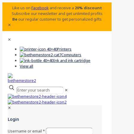
Like us on
Facebook
and receive a
20% discount
Subscribe our newsletter and get unlimited profits
Be
our regular customer to get personalized gifts
✕
✕
Printers
Computers
Ink and ink cartridge
View all
✕
✕
Login
Username or email
*