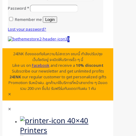
Password
*
Remember me
Login
Lost your password?
0
24INK ต้องขออภัยในความไม่สะดวก ขณะนี้ กำลังปรับปรุง
เว็บไซต์อยู่ จะเปิดให้บริการเร็ว ๆ นี้
Like us on
Facebook
and receive a
10% discount
Subscribe our newsletter and get unlimited profits
24INK
our regular customer to get personalized gifts
Promotion รับหน้าฝน. ลูกค้ามาใช้บริการที่หน้าสาขาต่าง ๆ มียอด
รวม 200 บาท ขึ้นไป รับฟรีร่มกันแดด/กันฝน 1 คัน
✕
✕
Printers