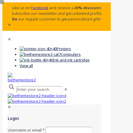
Like us on
Facebook
and receive a
20% discount
Subscribe our newsletter and get unlimited profits
Be
our regular customer to get personalized gifts
✕
✕
Printers
Computers
Ink and ink cartridge
View all
✕
✕
Login
Username or email
*