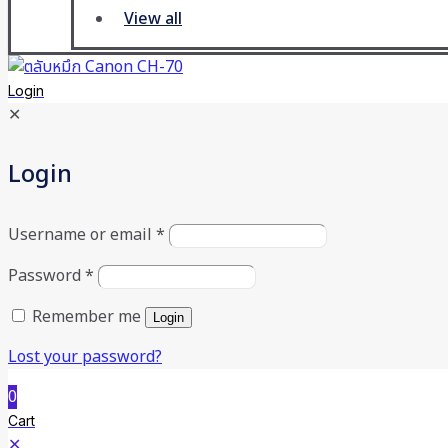
View all
Login
✕
Login
Username or email
*
Password
*
Remember me
Login
Lost your password?
0
Cart
✕