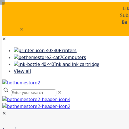
Li
Subs
Be
✕
✕
Printers
Computers
Ink and ink cartridge
View all
✕
✕