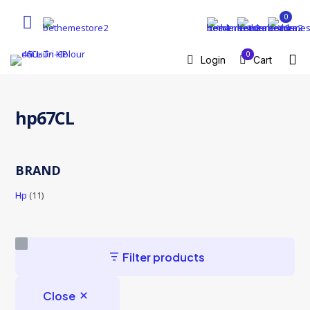
0
0
Login
Cart
hp67CL
BRAND
Hp
(11)
Filter products
Close