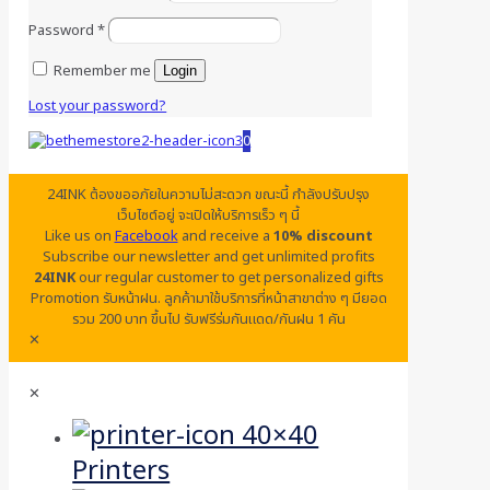
Password
*
Remember me
Login
Lost your password?
0
24INK ต้องขออภัยในความไม่สะดวก ขณะนี้ กำลังปรับปรุง
เว็บไซต์อยู่ จะเปิดให้บริการเร็ว ๆ นี้
Like us on
Facebook
and receive a
10% discount
Subscribe our newsletter and get unlimited profits
24INK
our regular customer to get personalized gifts
Promotion รับหน้าฝน. ลูกค้ามาใช้บริการที่หน้าสาขาต่าง ๆ มียอด
รวม 200 บาท ขึ้นไป รับฟรีร่มกันแดด/กันฝน 1 คัน
✕
✕
Printers