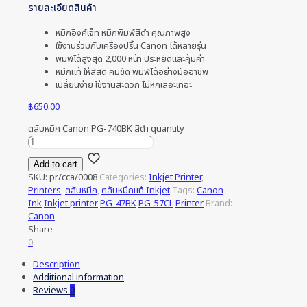
รายละเอียดสินค้า
หมึกอิงค์เจ็ท หมึกพิมพ์สีดำ คุณภาพสูง
ใช้งานร่วมกับเครื่องปริ้น Canon ได้หลายรุ่น
พิมพ์ได้สูงสุด 2,000 หน้า ประหยัดและคุ้มค่า
หมึกแท้ ให้สีสด คมชัด พิมพ์ได้อย่างมืออาชีพ
เปลี่ยนง่าย ใช้งานสะดวก ไม่หกเลอะเทอะ
฿
650.00
ตลับหมึก Canon PG-740BK สีดำ quantity
Add to cart
SKU:
pr/cca/0008
Categories:
Inkjet Printer
,
Printers
,
ตลับหมึก
,
ตลับหมึกแท้ Inkjet
Tags:
Canon
Ink
Inkjet printer
PG-47BK
PG-57CL
Printer
Brand:
Canon
Share
0
Description
Additional information
Reviews
0