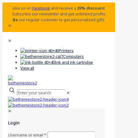
Like us on
Facebook
and receive a
20% discount
Subscribe our newsletter and get unlimited profits
Be
our regular customer to get personalized gifts
✕
✕
Printers
Computers
Ink and ink cartridge
View all
✕
✕
Login
Username or email
*