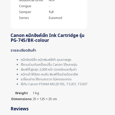
Additional drive
N/A
Congue
-
Semper
full
Series
Euismod
Canon หมึกอิงค์เจ็ท Ink Cartridge รุ่น
PG-745/BK-colour
รายละเอียดสินค้า
หมึกอิงค์เจ็ท หมึกพิมพ์สีดำ คุณภาพสูง
ใช้งานร่วมกับเครื่องปริ้น Canon ได้หลายรุ่น
พิมพ์ได้สูงสุด 2,000 หน้า ประหยัดและคุ้มค่า
หมึกแท้ ให้สีสด คมชัด พิมพ์ได้อย่างมืออาชีพ
เปลี่ยนง่าย ใช้งานสะดวก ไม่หกเลอะเทอะ
ใช้กับ Canon PIXMA MG2570S, TS207, TS307
Weight
1 kg
Dimensions
25 × 125 × 25 cm
Reviews