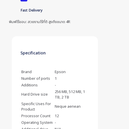
Fast Delivery
พิมพ์ไร้ขอบ: สวยงามไร้ที่ติ สูงถึงขนาด 4R
Specification
Brand
Epson
Number of ports
1
Additions
-
256 MB, 512 MB, 1
Hard Drive size
TB, 2 TB
Specific Uses For
Neque aenean
Product
Processor Count
12
Operating System
-