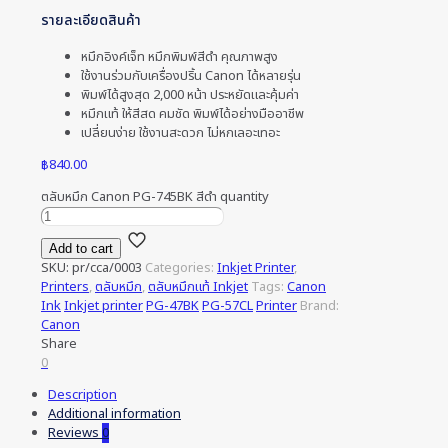
รายละเอียดสินค้า
หมึกอิงค์เจ็ท หมึกพิมพ์สีดำ คุณภาพสูง
ใช้งานร่วมกับเครื่องปริ้น Canon ได้หลายรุ่น
พิมพ์ได้สูงสุด 2,000 หน้า ประหยัดและคุ้มค่า
หมึกแท้ ให้สีสด คมชัด พิมพ์ได้อย่างมืออาชีพ
เปลี่ยนง่าย ใช้งานสะดวก ไม่หกเลอะเทอะ
฿
840.00
ตลับหมึก Canon PG-745BK สีดำ quantity
Add to cart
SKU:
pr/cca/0003
Categories:
Inkjet Printer
,
Printers
,
ตลับหมึก
,
ตลับหมึกแท้ Inkjet
Tags:
Canon
Ink
Inkjet printer
PG-47BK
PG-57CL
Printer
Brand:
Canon
Share
0
Description
Additional information
Reviews
0