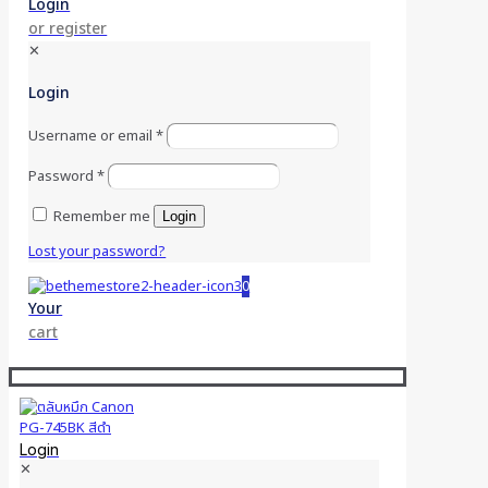
Login
or register
✕
Login
Username or email
*
Password
*
Remember me
Login
Lost your password?
0
Your
cart
Login
✕