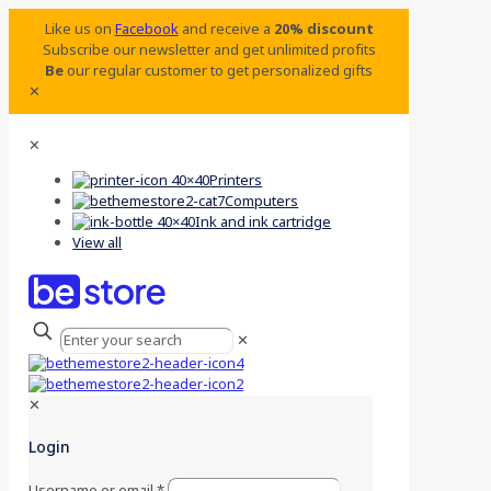
Like us on
Facebook
and receive a
20% discount
Subscribe our newsletter and get unlimited profits
Be
our regular customer to get personalized gifts
✕
✕
Printers
Computers
Ink and ink cartridge
View all
✕
✕
Login