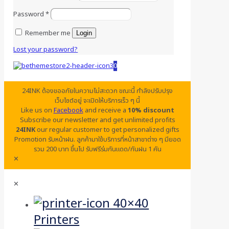
Password
*
Remember me
Login
Lost your password?
0
24INK ต้องขออภัยในความไม่สะดวก ขณะนี้ กำลังปรับปรุง
เว็บไซต์อยู่ จะเปิดให้บริการเร็ว ๆ นี้
Like us on
Facebook
and receive a
10% discount
Subscribe our newsletter and get unlimited profits
24INK
our regular customer to get personalized gifts
Promotion รับหน้าฝน. ลูกค้ามาใช้บริการที่หน้าสาขาต่าง ๆ มียอด
รวม 200 บาท ขึ้นไป รับฟรีร่มกันแดด/กันฝน 1 คัน
✕
✕
Printers