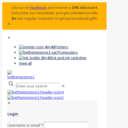
Like us on
Facebook
and receive a
20% discount
Subscribe our newsletter and get unlimited profits
Be
our regular customer to get personalized gifts
✕
✕
Printers
Computers
Ink and ink cartridge
View all
✕
✕
Login
Username or email
*