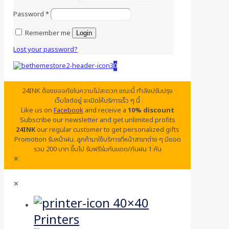
Password
*
Remember me
Login
Lost your password?
0
24INK ต้องขออภัยในความไม่สะดวก ขณะนี้ กำลังปรับปรุง
เว็บไซต์อยู่ จะเปิดให้บริการเร็ว ๆ นี้
Like us on
Facebook
and receive a
10% discount
Subscribe our newsletter and get unlimited profits
24INK
our regular customer to get personalized gifts
Promotion รับหน้าฝน. ลูกค้ามาใช้บริการที่หน้าสาขาต่าง ๆ มียอด
รวม 200 บาท ขึ้นไป รับฟรีร่มกันแดด/กันฝน 1 คัน
✕
✕
Printers