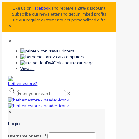
Like us on
Facebook
and receive a
20% discount
Subscribe our newsletter and get unlimited profits
Be
our regular customer to get personalized gifts
✕
✕
Printers
Computers
Ink and ink cartridge
View all
✕
✕
Login
Username or email
*