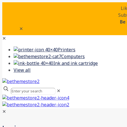
Li
Subs
Be
✕
✕
Printers
Computers
Ink and ink cartridge
View all
✕
✕