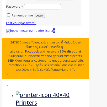
Password
*
Remember me
Login
Lost your password?
0
24INK ต้องขออภัยในความไม่สะดวก ขณะนี้ กำลังปรับปรุง
เว็บไซต์อยู่ จะเปิดให้บริการเร็ว ๆ นี้
Like us on
Facebook
and receive a
10% discount
Subscribe our newsletter and get unlimited profits
24INK
our regular customer to get personalized gifts
Promotion รับหน้าฝน. ลูกค้ามาใช้บริการที่หน้าสาขาต่าง ๆ มียอด
รวม 200 บาท ขึ้นไป รับฟรีร่มกันแดด/กันฝน 1 คัน
✕
✕
Printers