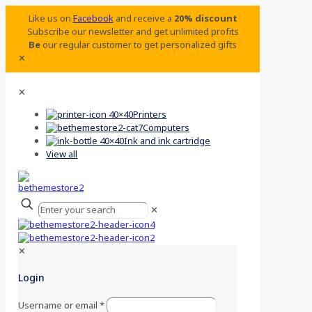
Like us on
Facebook
and receive a
20% discount
Subscribe our newsletter and get unlimited profits
Be
our regular customer to get personalized gifts
✕
✕
Printers
Computers
Ink and ink cartridge
View all
✕
✕
Login
Username or email
*