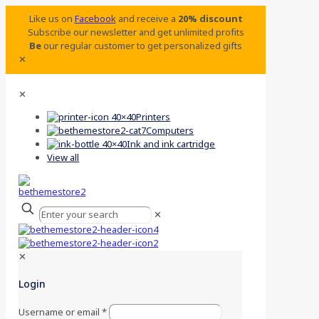
Like us on
Facebook
and receive a
20% discount
Subscribe our newsletter and get unlimited profits
Be
our regular customer to get personalized gifts
✕
✕
Printers
Computers
Ink and ink cartridge
View all
✕
✕
Login
Username or email
*