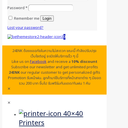
Password
*
Remember me
Login
Lost your password?
0
24INK ต้องขออภัยในความไม่สะดวก ขณะนี้ กำลังปรับปรุง
เว็บไซต์อยู่ จะเปิดให้บริการเร็ว ๆ นี้
Like us on
Facebook
and receive a
10% discount
Subscribe our newsletter and get unlimited profits
24INK
our regular customer to get personalized gifts
Promotion รับหน้าฝน. ลูกค้ามาใช้บริการที่หน้าสาขาต่าง ๆ มียอด
รวม 200 บาท ขึ้นไป รับฟรีร่มกันแดด/กันฝน 1 คัน
✕
✕
Printers