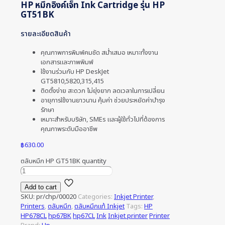
HP หมึกอิงค์เจ็ท Ink Cartridge รุ่น HP
GT51BK
รายละเอียดสินค้า
คุณภาพการพิมพ์คมชัด สม่ำเสมอ เหมาะทั้งงาน
เอกสารและภาพพิมพ์
ใช้งานร่วมกับ HP DeskJet
GT5810,5820,315,415
ติดตั้งง่าย สะดวก ไม่ยุ่งยาก ลดเวลาในการเปลี่ยน
อายุการใช้งานยาวนาน คุ้มค่า ช่วยประหยัดค่าบำรุง
รักษา
เหมาะสำหรับบริษัท, SMEs และผู้ใช้ทั่วไปที่ต้องการ
คุณภาพระดับมืออาชีพ
฿
630.00
ตลับหมึก HP GT51BK quantity
Add to cart
SKU:
pr/chp/00020
Categories:
Inkjet Printer
,
Printers
,
ตลับหมึก
,
ตลับหมึกแท้ Inkjet
Tags:
HP
HP678CL
hp67BK
hp67CL
Ink
Inkjet printer
Printer