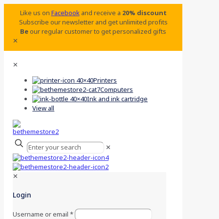
Like us on
Facebook
and receive a
20% discount
Subscribe our newsletter and get unlimited profits
Be
our regular customer to get personalized gifts
✕
✕
Printers
Computers
Ink and ink cartridge
View all
✕
✕
Login
Username or email
*