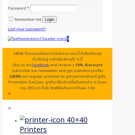
Password
*
Remember me
Login
Lost your password?
0
24INK ต้องขออภัยในความไม่สะดวก ขณะนี้ กำลังปรับปรุง
เว็บไซต์อยู่ จะเปิดให้บริการเร็ว ๆ นี้
Like us on
Facebook
and receive a
10% discount
Subscribe our newsletter and get unlimited profits
24INK
our regular customer to get personalized gifts
Promotion รับหน้าฝน. ลูกค้ามาใช้บริการที่หน้าสาขาต่าง ๆ มียอด
รวม 200 บาท ขึ้นไป รับฟรีร่มกันแดด/กันฝน 1 คัน
✕
✕
Printers