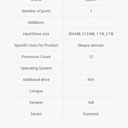
Number of ports
1
Additions
-
Hard Drive size
256 MB, 512 MB, 1 TB, 2 TB
Specific Uses For Product
Neque aenean
Processor Count
12
Operating System
-
Additional drive
N/A
Congue
-
Semper
full
Series
Euismod