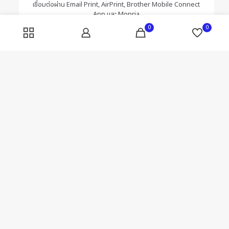
เชื่อมต่อผ่าน Email Print, AirPrint, Brother Mobile Connect
App และ Mopria
฿
4,290.00
0
0
ติดต่อสอบถาม - Call us 24/7!
+66 (0) 92 464 4124
111/110 หมู่7 ตำบลบางคูวัด, อ.เมือง จ.ปทุมธานี 12000
เกี่ยวกับ 24INK