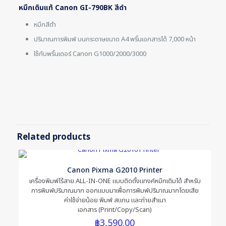
หมึกเติมแท้ Canon GI-790BK สีดำ
หมึกสีดำ
ปริมาณการพิมพ์ บนกระดาษขนาด A4 พริ้นเอกสารได้ 7,000 หน้า
ใช้กับพริ้นเตอร์ Canon G1000/2000/3000
Reviews
There are no reviews yet.
Be the first to review “หมึกเติมแท้
Canon GI-790BK สีดำ”
Related products
Your email address will not be published.
Required fields are
marked
*
Canon Pixma G2010 Printer
Your rating
*
เครื่องพิมพ์ไร้สาย ALL-IN-ONE แบบติดตั้งแทงค์หมึกเติมได้ สำหรับ
การพิมพ์ปริมาณมาก ออกแบบมาเพื่อการพิมพ์ปริมาณมากโดยเสีย
ค่าใช้จ่ายน้อย พิมพ์ สแกน และถ่ายสำเนา
เอกสาร (Print/Copy/Scan)
฿
3,590.00