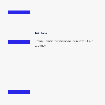
Ink Tank
แท็งค์หมึกในตัว: ดีไซน์กะทัดรัด เติมหมึกง่าย ไม่หก
เลอะเทอะ