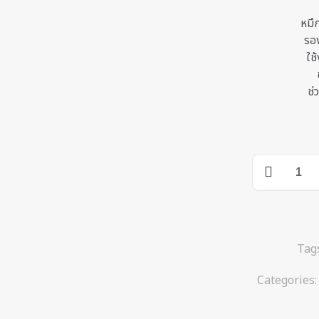
หมึ
รอง
ใช
ช่
หมึก
เติม
แท้
Epson
664Y
สี
Tag
เหลือง
Categories
quantity