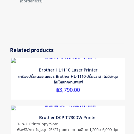
(borderless)
Reviews
Weight
1 kg
There are no reviews yet.
Dimensions
Be the first to review “Canon Pixma
25 × 125 × 25 cm
G1010 Printer”
Related products
Your email address will not be published.
Required fields are
marked
*
Brother HL1110 Laser Printer
Your rating
*
เครื่องปริ้นเตอร์เลเซอร์ Brother HL-1110 ปริ้นขวาดำ ไม่มีสะดุด
ลื่นไหลทุกงานพิมพ์
฿
3,790.00
Brother DCP T730DW Printer
3-in-1: Print/Copy/Scan
พิมพ์สี/ขาวดำสูงสุด 23/27 ppm ความละเอียด 1,200 x 6,000 dpi