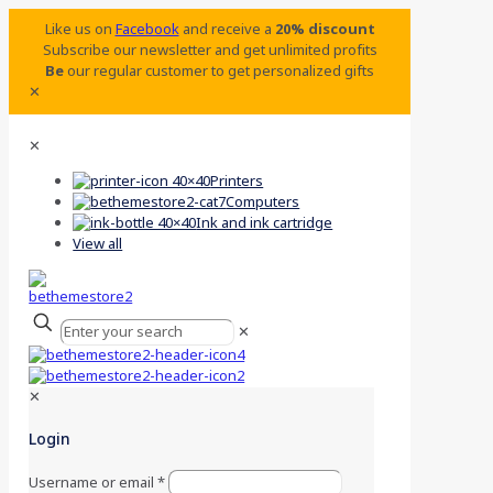
Like us on
Facebook
and receive a
20% discount
Subscribe our newsletter and get unlimited profits
Be
our regular customer to get personalized gifts
✕
✕
Printers
Computers
Ink and ink cartridge
View all
✕
✕
Login
Username or email
*