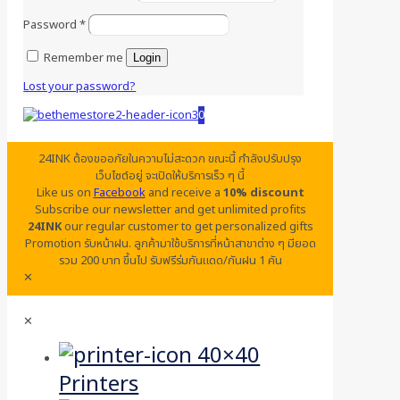
Password
*
Remember me
Login
Lost your password?
0
24INK ต้องขออภัยในความไม่สะดวก ขณะนี้ กำลังปรับปรุง
เว็บไซต์อยู่ จะเปิดให้บริการเร็ว ๆ นี้
Like us on
Facebook
and receive a
10% discount
Subscribe our newsletter and get unlimited profits
24INK
our regular customer to get personalized gifts
Promotion รับหน้าฝน. ลูกค้ามาใช้บริการที่หน้าสาขาต่าง ๆ มียอด
รวม 200 บาท ขึ้นไป รับฟรีร่มกันแดด/กันฝน 1 คัน
✕
✕
Printers