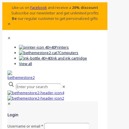
Like us on
Facebook
and receive a
20% discount
Subscribe our newsletter and get unlimited profits
Be
our regular customer to get personalized gifts
✕
✕
Printers
Computers
Ink and ink cartridge
View all
✕
✕
Login
Username or email
*