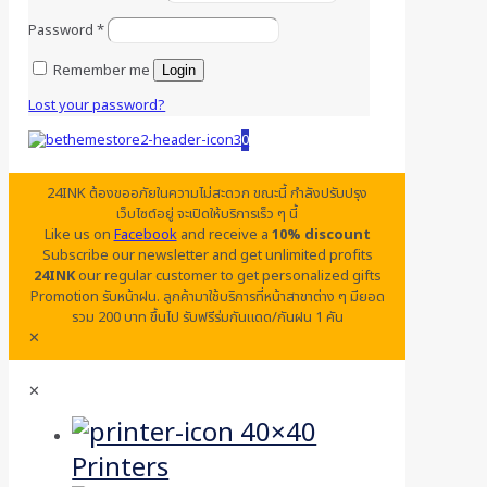
Password
*
Remember me
Login
Lost your password?
0
24INK ต้องขออภัยในความไม่สะดวก ขณะนี้ กำลังปรับปรุง
เว็บไซต์อยู่ จะเปิดให้บริการเร็ว ๆ นี้
Like us on
Facebook
and receive a
10% discount
Subscribe our newsletter and get unlimited profits
24INK
our regular customer to get personalized gifts
Promotion รับหน้าฝน. ลูกค้ามาใช้บริการที่หน้าสาขาต่าง ๆ มียอด
รวม 200 บาท ขึ้นไป รับฟรีร่มกันแดด/กันฝน 1 คัน
✕
✕
Printers