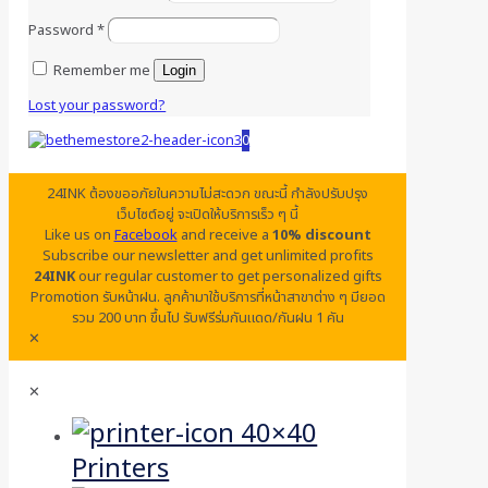
Password
*
Remember me
Login
Lost your password?
0
24INK ต้องขออภัยในความไม่สะดวก ขณะนี้ กำลังปรับปรุง
เว็บไซต์อยู่ จะเปิดให้บริการเร็ว ๆ นี้
Like us on
Facebook
and receive a
10% discount
Subscribe our newsletter and get unlimited profits
24INK
our regular customer to get personalized gifts
Promotion รับหน้าฝน. ลูกค้ามาใช้บริการที่หน้าสาขาต่าง ๆ มียอด
รวม 200 บาท ขึ้นไป รับฟรีร่มกันแดด/กันฝน 1 คัน
✕
✕
Printers