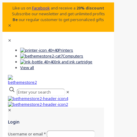
Like us on
Facebook
and receive a
20% discount
Subscribe our newsletter and get unlimited profits
Be
our regular customer to get personalized gifts
✕
✕
Printers
Computers
Ink and ink cartridge
View all
✕
✕
Login
Username or email
*