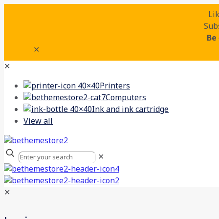
Li
Subs
Be
✕
✕
Printers
Computers
Ink and ink cartridge
View all
✕
✕