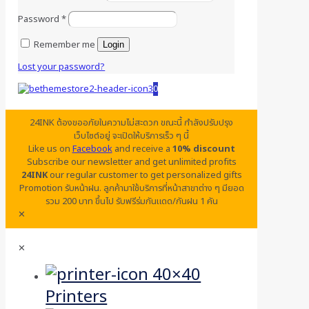
Password
*
Remember me
Login
Lost your password?
0
24INK ต้องขออภัยในความไม่สะดวก ขณะนี้ กำลังปรับปรุง
เว็บไซต์อยู่ จะเปิดให้บริการเร็ว ๆ นี้
Like us on
Facebook
and receive a
10% discount
Subscribe our newsletter and get unlimited profits
24INK
our regular customer to get personalized gifts
Promotion รับหน้าฝน. ลูกค้ามาใช้บริการที่หน้าสาขาต่าง ๆ มียอด
รวม 200 บาท ขึ้นไป รับฟรีร่มกันแดด/กันฝน 1 คัน
✕
✕
Printers