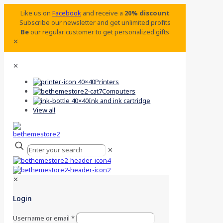
Like us on
Facebook
and receive a
20% discount
Subscribe our newsletter and get unlimited profits
Be
our regular customer to get personalized gifts
✕
✕
Printers
Computers
Ink and ink cartridge
View all
✕
✕
Login
Username or email
*