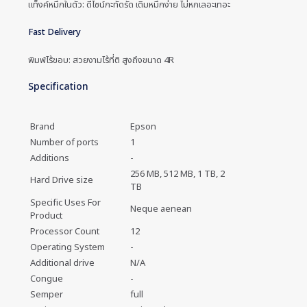
แท็งค์หมึกในตัว: ดีไซน์กะทัดรัด เติมหมึกง่าย ไม่หกเลอะเทอะ
Fast Delivery
พิมพ์ไร้ขอบ: สวยงามไร้ที่ติ สูงถึงขนาด 4R
Specification
Brand
Epson
Number of ports
1
Additions
-
256 MB, 512 MB, 1 TB, 2
Hard Drive size
TB
Specific Uses For
Neque aenean
Product
Processor Count
12
Operating System
-
Additional drive
N/A
Congue
-
Semper
full