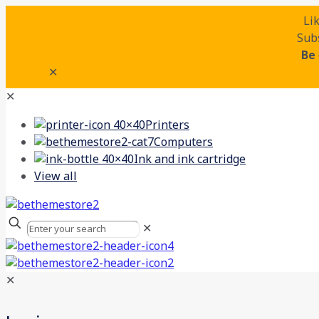
Li
Subs
Be
✕
✕
Printers
Computers
Ink and ink cartridge
View all
✕
✕