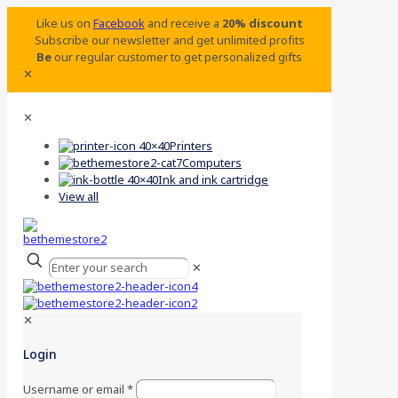
Like us on
Facebook
and receive a
20% discount
Subscribe our newsletter and get unlimited profits
Be
our regular customer to get personalized gifts
✕
✕
Printers
Computers
Ink and ink cartridge
View all
✕
✕
Login
Username or email
*