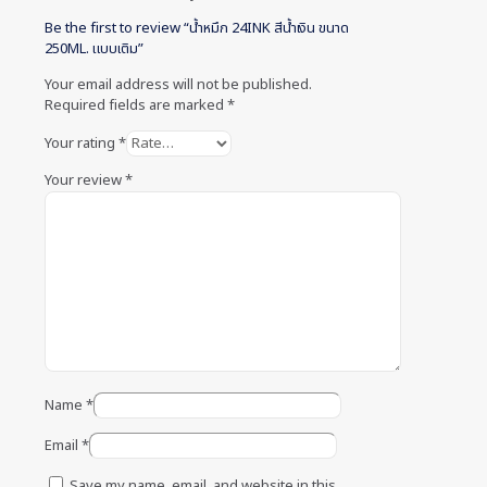
Be the first to review “น้ำหมึก 24INK สีน้ำเงิน ขนาด
250ML. แบบเติม”
Your email address will not be published.
Required fields are marked
*
Your rating
*
Your review
*
Name
*
Email
*
Save my name, email, and website in this