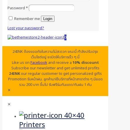
Password
*
Remember me
Login
Lost your password?
0
24INK ต้องขออภัยในความไม่สะดวก ขณะนี้ กำลังปรับปรุง
เว็บไซต์อยู่ จะเปิดให้บริการเร็ว ๆ นี้
Like us on
Facebook
and receive a
10% discount
Subscribe our newsletter and get unlimited profits
24INK
our regular customer to get personalized gifts
Promotion รับหน้าฝน. ลูกค้ามาใช้บริการที่หน้าสาขาต่าง ๆ มียอด
รวม 200 บาท ขึ้นไป รับฟรีร่มกันแดด/กันฝน 1 คัน
✕
✕
Printers