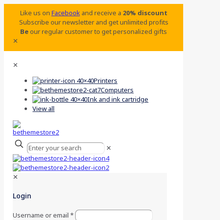
Like us on
Facebook
and receive a
20% discount
Subscribe our newsletter and get unlimited profits
Be
our regular customer to get personalized gifts
✕
✕
Printers
Computers
Ink and ink cartridge
View all
✕
✕
Login
Username or email
*