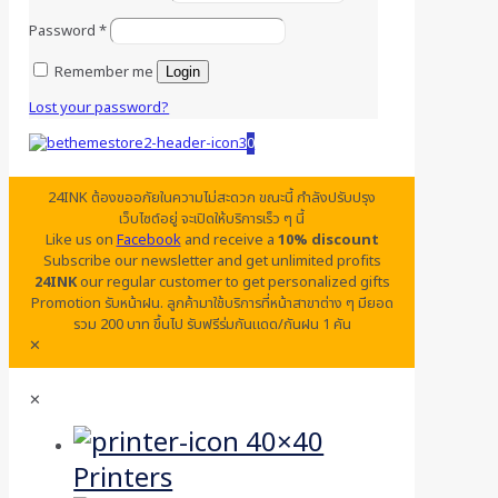
Password
*
Remember me
Login
Lost your password?
0
24INK ต้องขออภัยในความไม่สะดวก ขณะนี้ กำลังปรับปรุง
เว็บไซต์อยู่ จะเปิดให้บริการเร็ว ๆ นี้
Like us on
Facebook
and receive a
10% discount
Subscribe our newsletter and get unlimited profits
24INK
our regular customer to get personalized gifts
Promotion รับหน้าฝน. ลูกค้ามาใช้บริการที่หน้าสาขาต่าง ๆ มียอด
รวม 200 บาท ขึ้นไป รับฟรีร่มกันแดด/กันฝน 1 คัน
✕
✕
Printers