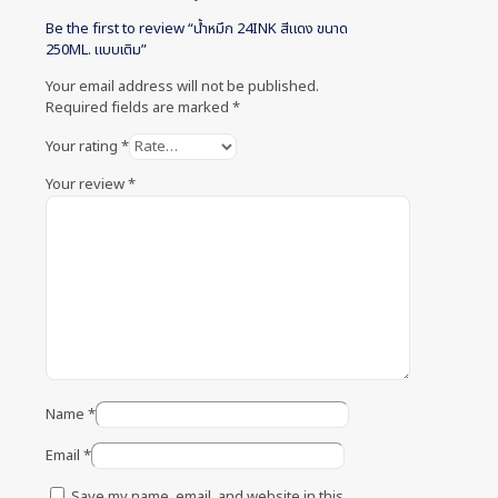
Be the first to review “น้ำหมึก 24INK สีแดง ขนาด
250ML. แบบเติม”
Your email address will not be published.
Required fields are marked
*
Your rating
*
Your review
*
Name
*
Email
*
Save my name, email, and website in this