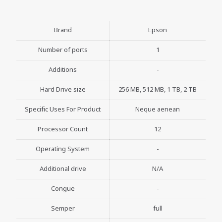
Brand
Epson
Number of ports
1
Additions
-
Hard Drive size
256 MB, 512 MB, 1 TB, 2 TB
Specific Uses For Product
Neque aenean
Processor Count
12
Operating System
-
Additional drive
N/A
Congue
-
Semper
full