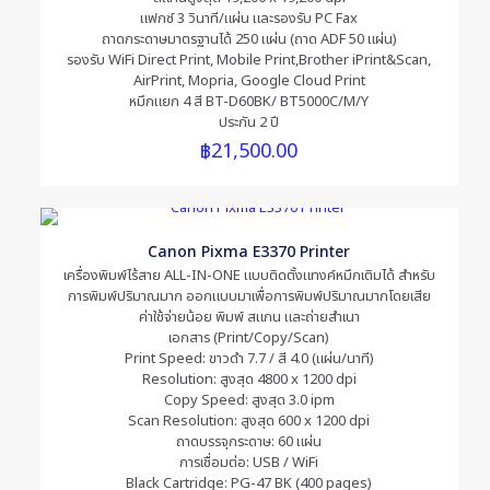
แฟกซ์ 3 วินาที/แผ่น และรองรับ PC Fax
ถาดกระดาษมาตรฐานได้ 250 แผ่น (ถาด ADF 50 แผ่น)
รองรับ WiFi Direct Print, Mobile Print,Brother iPrint&Scan,
AirPrint, Mopria, Google Cloud Print
หมึกแยก 4 สี BT-D60BK/ BT5000C/M/Y
ประกัน 2 ปี
฿
21,500.00
Name
*
Email
*
Canon Pixma E3370 Printer
เครื่องพิมพ์ไร้สาย ALL-IN-ONE แบบติดตั้งแทงค์หมึกเติมได้ สำหรับ
Save my name, email, and website in this browser for the
การพิมพ์ปริมาณมาก ออกแบบมาเพื่อการพิมพ์ปริมาณมากโดยเสีย
next time I comment.
ค่าใช้จ่ายน้อย พิมพ์ สแกน และถ่ายสำเนา
เอกสาร (Print/Copy/Scan)
Print Speed: ขาวดำ 7.7 / สี 4.0 (แผ่น/นาที)
Resolution: สูงสุด 4800 x 1200 dpi
Copy Speed: สูงสุด 3.0 ipm
Scan Resolution: สูงสุด 600 x 1200 dpi
ถาดบรรจุกระดาษ: 60 แผ่น
การเชื่อมต่อ: USB / WiFi
Black Cartridge: PG-47 BK (400 pages)