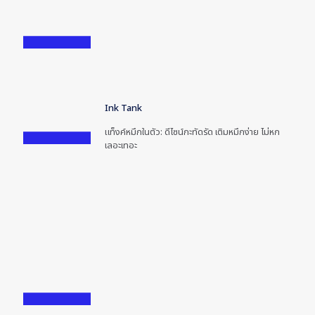
Ink Tank
แท็งค์หมึกในตัว: ดีไซน์กะทัดรัด เติมหมึกง่าย ไม่หก
เลอะเทอะ