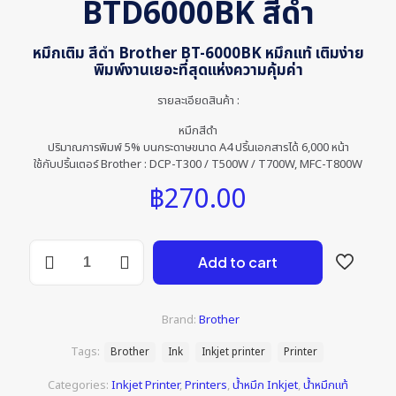
BTD6000BK สีดำ
หมึกเติม สีดำ Brother BT-6000BK หมึกแท้ เติมง่าย
พิมพ์งานเยอะที่สุดแห่งความคุ้มค่า
รายละเอียดสินค้า :
หมึกสีดำ
ปริมาณการพิมพ์ 5% บนกระดาษขนาด A4 ปริ้นเอกสารได้ 6,000 หน้า
ใช้กับปริ้นเตอร์ Brother : DCP-T300 / T500W / T700W, MFC-T800W
฿
270.00
หมึก
Add to cart
เติม
แท้
Brother
BTD6000BK
Brand:
Brother
สีดำ
quantity
Tags:
Brother
Ink
Inkjet printer
Printer
Categories:
Inkjet Printer
,
Printers
,
น้ำหมึก Inkjet
,
น้ำหมึกแท้