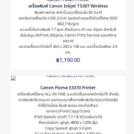
เครื่องพิมพ์ Canon Inkjet TS307 Wireless
Name
*
พิมพ์ภาพถ่าย 4×6 นิ้วแบบไร้ขอบใน 65 วินาที
รองรับการเชื่อมต่อ USB 2.0 Hi-Speed และเครือข่ายไร้สาย IEEE
802.11b/g/n
Email
*
ความเร็วในการพิมพ์ 7.7 ipm สำหรับขาว-ดำ และ 4 ipm สำหรับสี
สนับสนุน AirPrint, Mopria, Canon Print Service และบริการ
Save my name, email, and website in this browser for the
คลาวด์
next time I comment.
ขนาดเครื่องกะทัดรัดที่ 430 x 282 x 143 มม. และน้ำหนักเพียง 2.9
กก.
฿
1,190.00
Canon Pixma E3370 Printer
เครื่องพิมพ์ไร้สาย ALL-IN-ONE แบบติดตั้งแทงค์หมึกเติมได้ สำหรับ
การพิมพ์ปริมาณมาก ออกแบบมาเพื่อการพิมพ์ปริมาณมากโดยเสีย
ค่าใช้จ่ายน้อย พิมพ์ สแกน และถ่ายสำเนา
เอกสาร (Print/Copy/Scan)
Print Speed: ขาวดำ 7.7 / สี 4.0 (แผ่น/นาที)
Resolution: สูงสุด 4800 x 1200 dpi
Copy Speed: สูงสุด 3.0 ipm