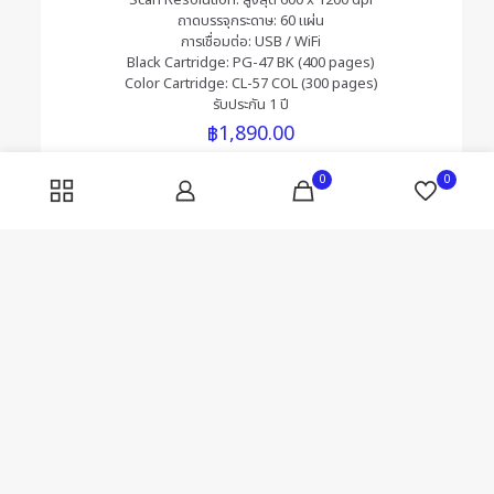
Scan Resolution: สูงสุด 600 x 1200 dpi
ถาดบรรจุกระดาษ: 60 แผ่น
การเชื่อมต่อ: USB / WiFi
Black Cartridge: PG-47 BK (400 pages)
Color Cartridge: CL-57 COL (300 pages)
รับประกัน 1 ปี
฿
1,890.00
0
0
ติดต่อสอบถาม - Call us 24/7!
+66 (0) 92 464 4124
111/110 หมู่7 ตำบลบางคูวัด, อ.เมือง จ.ปทุมธานี 12000