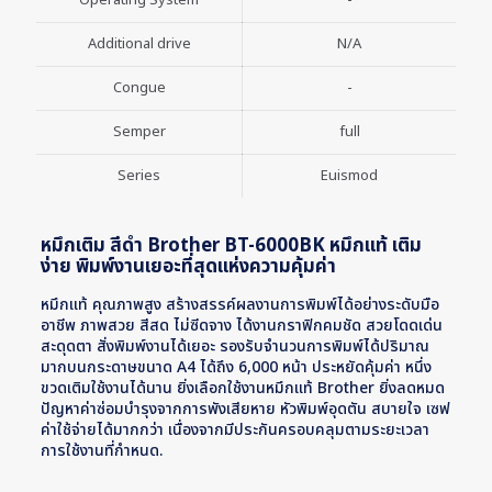
Operating System
-
Additional drive
N/A
Congue
-
Semper
full
Series
Euismod
หมึกเติม สีดำ Brother BT-6000BK หมึกแท้ เติม
ง่าย พิมพ์งานเยอะที่สุดแห่งความคุ้มค่า
หมึกแท้ คุณภาพสูง สร้างสรรค์ผลงานการพิมพ์ได้อย่างระดับมือ
อาชีพ ภาพสวย สีสด ไม่ซีดจาง ได้งานกราฟิกคมชัด สวยโดดเด่น
สะดุดตา สั่งพิมพ์งานได้เยอะ รองรับจำนวนการพิมพ์ได้ปริมาณ
มากบนกระดาษขนาด A4 ได้ถึง 6,000 หน้า ประหยัดคุ้มค่า หนึ่ง
ขวดเติมใช้งานได้นาน ยิ่งเลือกใช้งานหมึกแท้ Brother ยิ่งลดหมด
ปัญหาค่าซ่อมบำรุงจากการพังเสียหาย หัวพิมพ์อุดตัน สบายใจ เซฟ
ค่าใช้จ่ายได้มากกว่า เนื่องจากมีประกันครอบคลุมตามระยะเวลา
การใช้งานที่กำหนด.