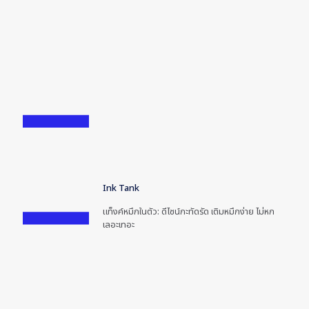
Ink Tank
แท็งค์หมึกในตัว: ดีไซน์กะทัดรัด เติมหมึกง่าย ไม่หก
เลอะเทอะ