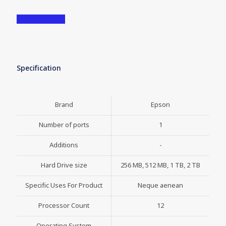
Specification
Brand
Epson
Number of ports
1
Additions
-
Hard Drive size
256 MB, 512 MB, 1 TB, 2 TB
Specific Uses For Product
Neque aenean
Processor Count
12