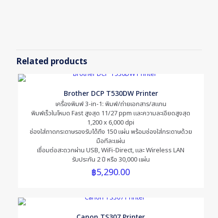
Reviews
There are no reviews yet.
Be the first to review “หมึกเติมแท้
Brother BTD6000BK สีดำ”
Related products
Your email address will not be published.
Required fields are
marked
*
Brother DCP T530DW Printer
Your rating
*
เครื่องพิมพ์ 3-in-1: พิมพ์/ถ่ายเอกสาร/สแกน
พิมพ์เร็วในโหมด Fast สูงสุด 11/27 ppm และความละเอียดสูงสุด
1,200 x 6,000 dpi
ช่องใส่ถาดกระดาษรองรับได้ถึง 150 แผ่น พร้อมช่องใส่กระดาษด้วย
มือทีละแผ่น
เชื่อมต่อสะดวกผ่าน USB, WiFi-Direct, และ Wireless LAN
รับประกัน 2 ปี หรือ 30,000 แผ่น
฿
5,290.00
Canon TS307 Printer