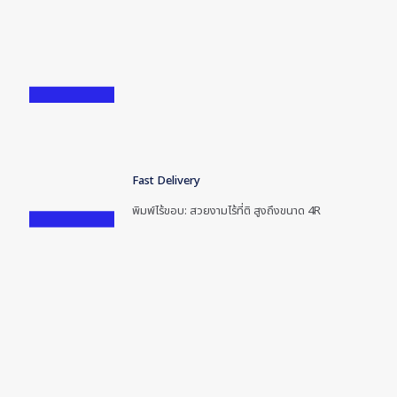
Fast Delivery
พิมพ์ไร้ขอบ: สวยงามไร้ที่ติ สูงถึงขนาด 4R