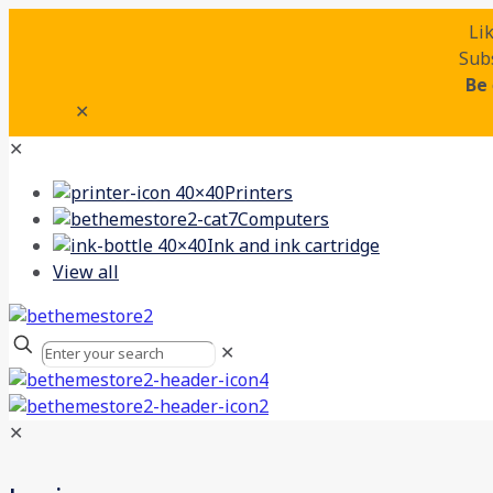
Li
Subs
Be
✕
✕
Printers
Computers
Ink and ink cartridge
View all
✕
✕