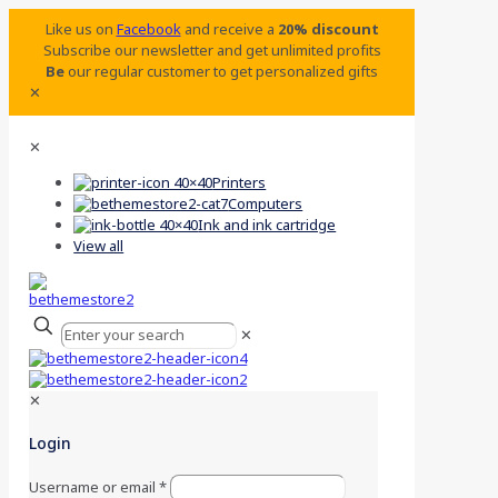
Like us on
Facebook
and receive a
20% discount
Subscribe our newsletter and get unlimited profits
Be
our regular customer to get personalized gifts
✕
✕
Printers
Computers
Ink and ink cartridge
View all
✕
✕
Login
Username or email
*