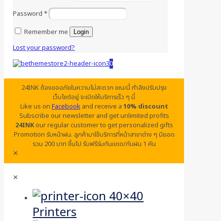
Password
*
Remember me
Login
Lost your password?
0
24INK ต้องขออภัยในความไม่สะดวก ขณะนี้ กำลังปรับปรุง
เว็บไซต์อยู่ จะเปิดให้บริการเร็ว ๆ นี้
Like us on
Facebook
and receive a
10% discount
Subscribe our newsletter and get unlimited profits
24INK
our regular customer to get personalized gifts
Promotion รับหน้าฝน. ลูกค้ามาใช้บริการที่หน้าสาขาต่าง ๆ มียอด
รวม 200 บาท ขึ้นไป รับฟรีร่มกันแดด/กันฝน 1 คัน
✕
✕
Printers