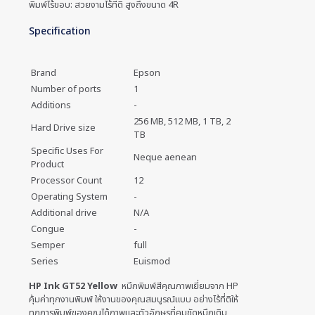
พิมพ์ไร้ขอบ: สวยงามไร้ที่ติ สูงถึงขนาด 4R
Specification
Brand
Epson
Number of ports
1
Additions
-
256 MB, 512 MB, 1 TB, 2
Hard Drive size
TB
Specific Uses For
Neque aenean
Product
Processor Count
12
Operating System
-
Additional drive
N/A
Congue
-
Semper
full
Series
Euismod
HP Ink GT52 Yellow
หมึกพิมพ์สีคุณภาพเยี่ยมจาก HP
คุ้มค่าทุกงานพิมพ์ ให้งานของคุณสมบูรณ์แบบ อย่างไร้ที่ติให้
ทุกการพิมพ์ของคุณได้ภาพและตัวอักษรที่คมชัดหมึกเติม