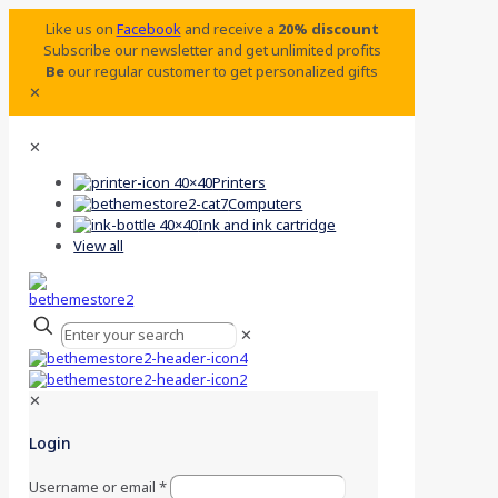
Like us on
Facebook
and receive a
20% discount
Subscribe our newsletter and get unlimited profits
Be
our regular customer to get personalized gifts
✕
✕
Printers
Computers
Ink and ink cartridge
View all
✕
✕
Login
Username or email
*