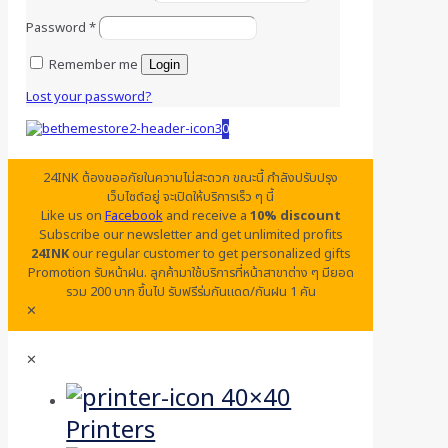
Password
*
Remember me
Login
Lost your password?
0
24INK ต้องขออภัยในความไม่สะดวก ขณะนี้ กำลังปรับปรุง
เว็บไซต์อยู่ จะเปิดให้บริการเร็ว ๆ นี้
Like us on
Facebook
and receive a
10% discount
Subscribe our newsletter and get unlimited profits
24INK
our regular customer to get personalized gifts
Promotion รับหน้าฝน. ลูกค้ามาใช้บริการที่หน้าสาขาต่าง ๆ มียอด
รวม 200 บาท ขึ้นไป รับฟรีร่มกันแดด/กันฝน 1 คัน
✕
✕
Printers