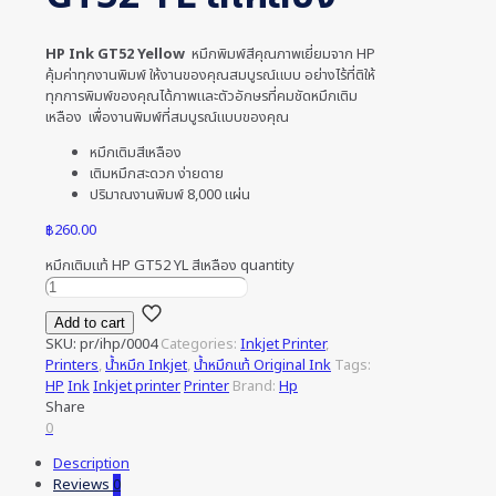
HP Ink GT52 Yellow
หมึกพิมพ์สีคุณภาพเยี่ยมจาก HP
คุ้มค่าทุกงานพิมพ์ ให้งานของคุณสมบูรณ์แบบ อย่างไร้ที่ติให้
ทุกการพิมพ์ของคุณได้ภาพและตัวอักษรที่คมชัดหมึกเติม
เหลือง เพื่องานพิมพ์ที่สมบูรณ์แบบของคุณ
หมึกเติมสีเหลือง
เติมหมึกสะดวก ง่ายดาย
ปริมาณงานพิมพ์ 8,000 แผ่น
฿
260.00
หมึกเติมแท้ HP GT52 YL สีเหลือง quantity
Add to cart
SKU:
pr/ihp/0004
Categories:
Inkjet Printer
,
Printers
,
น้ำหมึก Inkjet
,
น้ำหมึกแท้ Original Ink
Tags:
HP
Ink
Inkjet printer
Printer
Brand:
Hp
Share
0
Description
Reviews
0