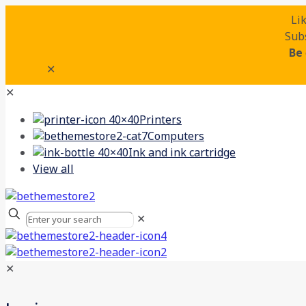
Li
Subs
Be
✕
✕
Printers
Computers
Ink and ink cartridge
View all
✕
✕