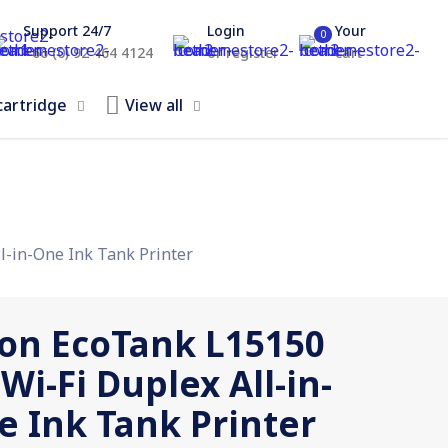
Support 24/7
Login
Your
0
+66 (0) 92 464 4124
or register
cart
cartridge
View all
l-in-One Ink Tank Printer
on EcoTank L15150
Wi-Fi Duplex All-in-
e Ink Tank Printer