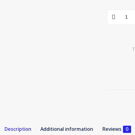
Epson
EcoTank
L15150
A3+
Wi-
Fi
T
Duplex
All-
in-
One
Ink
Tank
Printer
quantity
Description
Additional information
Reviews
0