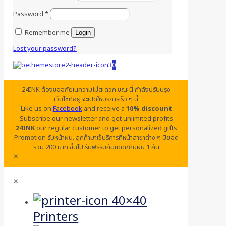
Password
*
Remember me
Login
Lost your password?
0
24INK ต้องขออภัยในความไม่สะดวก ขณะนี้ กำลังปรับปรุง
เว็บไซต์อยู่ จะเปิดให้บริการเร็ว ๆ นี้
Like us on
Facebook
and receive a
10% discount
Subscribe our newsletter and get unlimited profits
24INK
our regular customer to get personalized gifts
Promotion รับหน้าฝน. ลูกค้ามาใช้บริการที่หน้าสาขาต่าง ๆ มียอด
รวม 200 บาท ขึ้นไป รับฟรีร่มกันแดด/กันฝน 1 คัน
✕
✕
Printers