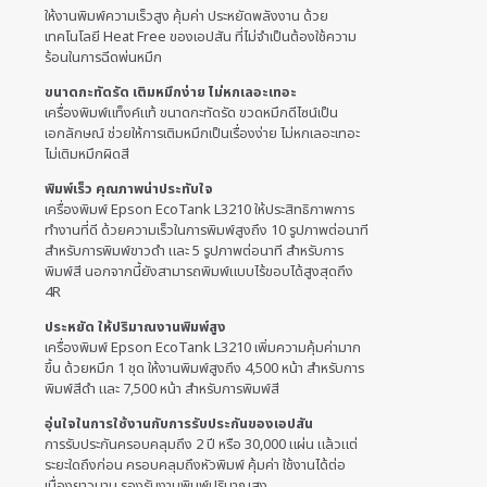
ให้งานพิมพ์ความเร็วสูง คุ้มค่า ประหยัดพลังงาน ด้วย
เทคโนโลยี Heat Free ของเอปสัน ที่ไม่จำเป็นต้องใช้ความ
ร้อนในการฉีดพ่นหมึก
ขนาดกะทัดรัด เติมหมึกง่าย ไม่หกเลอะเทอะ
เครื่องพิมพ์แท็งค์แท้ ขนาดกะทัดรัด ขวดหมึกดีไซน์เป็น
เอกลักษณ์ ช่วยให้การเติมหมึกเป็นเรื่องง่าย ไม่หกเลอะเทอะ
ไม่เติมหมึกผิดสี
พิมพ์เร็ว คุณภาพน่าประทับใจ
เครื่องพิมพ์ Epson EcoTank L3210 ให้ประสิทธิภาพการ
ทำงานที่ดี ด้วยความเร็วในการพิมพ์สูงถึง 10 รูปภาพต่อนาที
สำหรับการพิมพ์ขาวดำ และ 5 รูปภาพต่อนาที สำหรับการ
พิมพ์สี นอกจากนี้ยังสามารถพิมพ์แบบไร้ขอบได้สูงสุดถึง
4R
ประหยัด ให้ปริมาณงานพิมพ์สูง
เครื่องพิมพ์ Epson EcoTank L3210 เพิ่มความคุ้มค่ามาก
ขึ้น ด้วยหมึก 1 ชุด ให้งานพิมพ์สูงถึง 4,500 หน้า สำหรับการ
พิมพ์สีดำ และ 7,500 หน้า สำหรับการพิมพ์สี
อุ่นใจในการใช้งานกับการรับประกันของเอปสัน
การรับประกันครอบคลุมถึง 2 ปี หรือ 30,000 แผ่น แล้วแต่
ระยะใดถึงก่อน ครอบคลุมถึงหัวพิมพ์ คุ้มค่า ใช้งานได้ต่อ
เนื่องยาวนาน รองรับงานพิมพ์ปริมาณสูง