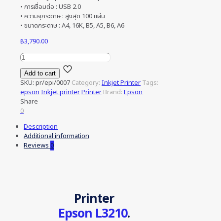
• การเชื่อมต่อ : USB 2.0
• ความจุกระดาษ : สูงสุด 100 แผ่น
• ขนาดกระดาษ : A4, 16K, B5, A5, B6, A6
฿
3,790.00
Epson
EcoTank
Add to cart
L3210
SKU:
pr/epi/0007
Category:
Inkjet Printer
Tags:
Ink
epson
Inkjet printer
Printer
Brand:
Epson
Tank
Share
Printer
0
quantity
Description
Additional information
Reviews
0
Printer
Epson L3210
.