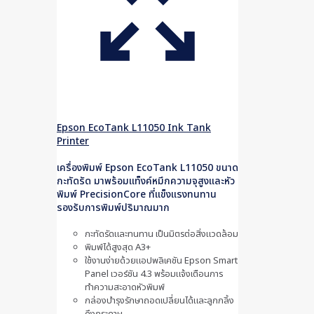
Epson EcoTank L11050 Ink Tank
Printer
เครื่องพิมพ์ Epson EcoTank L11050 ขนาด
กะทัดรัด มาพร้อมแท็งค์หมึกความจุสูงและหัว
พิมพ์ PrecisionCore ที่แข็งแรงทนทาน
รองรับการพิมพ์ปริมาณมาก
กะทัดรัดและทนทาน เป็นมิตรต่อสิ่งแวดล้อม
พิมพ์ได้สูงสุด A3+
ใช้งานง่ายด้วยแอปพลิเคชัน Epson Smart
Panel เวอร์ชัน 4.3 พร้อมแจ้งเตือนการ
ทำความสะอาดหัวพิมพ์
กล่องบำรุงรักษาถอดเปลี่ยนได้และลูกกลิ้ง
ดึงกระดาษ