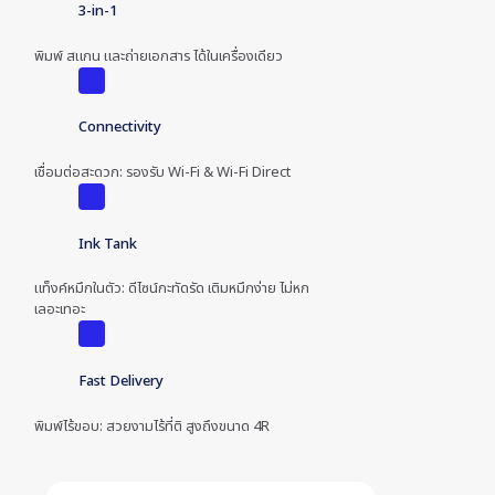
3-in-1
พิมพ์ สแกน และถ่ายเอกสาร ได้ในเครื่องเดียว
Connectivity
เชื่อมต่อสะดวก: รองรับ Wi-Fi & Wi-Fi Direct
Ink Tank
แท็งค์หมึกในตัว: ดีไซน์กะทัดรัด เติมหมึกง่าย ไม่หก
เลอะเทอะ
Fast Delivery
พิมพ์ไร้ขอบ: สวยงามไร้ที่ติ สูงถึงขนาด 4R