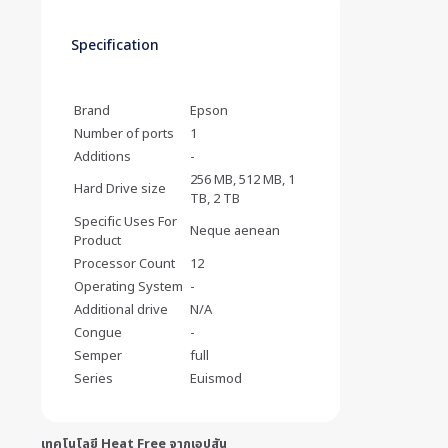
Specification
Brand
Epson
Number of ports
1
Additions
-
256 MB, 512 MB, 1
Hard Drive size
TB, 2 TB
Specific Uses For
Neque aenean
Product
Processor Count
12
Operating System
-
Additional drive
N/A
Congue
-
Semper
full
Series
Euismod
เทคโนโลยี Heat Free จากเอปสัน