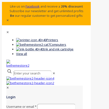
Like us on
Facebook
and receive a
20% discount
Subscribe our newsletter and get unlimited profits
Be
our regular customer to get personalized gifts
✕
✕
Printers
Computers
Ink and ink cartridge
View all
✕
✕
Login
Username or email
*