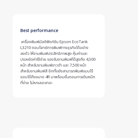
Best performance
เครื่องพิมพ์มัลติฟังก์ชัน Epson EcoTank
L3210 ตอบโจทย์การพิมพ์ทางธุรกิจได้อย่าง
ลงตัว ให้งานพิมพ์ประสิทธิภาพสูง คุ้มค่าและ
ประหยัดค่าใช้จ่าย รองรับงานพิมพ์ได้สูงถึง 4,500
หน้า สำหรับงานพิมพ์ขาวดำ และ 7,500 หน้า
สำหรับงานพิมพ์สี อีกทั้งยังสามารถพิมพ์แบบไร้
ขอบได้ถึงขนาด 4R มาพร้อมขั้นตอนการเติมหมึก
ที่ง่าย ไม่หกเลอะเทอะ