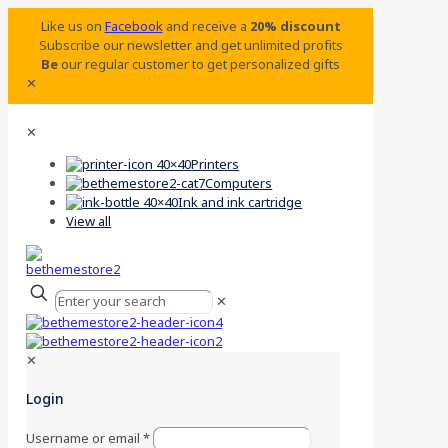
Like us on
Facebook
and receive a
20% discount
Subscribe our newsletter and get unlimited profits
Be
our regular customer to get personalized gifts
✕
✕
Printers
Computers
Ink and ink cartridge
View all
✕
✕
Login
Username or email
*