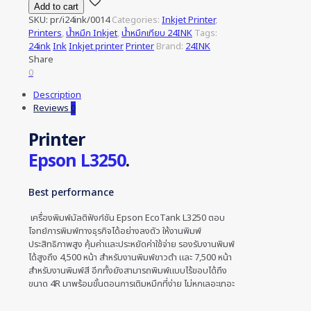
Add to cart
SKU:
pr/i24ink/0014
Categories:
Inkjet Printer
,
Printers
,
น้ำหมึก Inkjet
,
น้ำหมึกเทียบ 24INK
Tags:
24ink
Ink
Inkjet printer
Printer
Brand:
24INK
Share
0
Description
Reviews
0
Printer
Epson L3250
.
Best performance
เครื่องพิมพ์มัลติฟังก์ชัน Epson EcoTank L3250 ตอบ
โจทย์การพิมพ์ทางธุรกิจได้อย่างลงตัว ให้งานพิมพ์
ประสิทธิภาพสูง คุ้มค่าและประหยัดค่าใช้จ่าย รองรับงานพิมพ์
ได้สูงถึง 4,500 หน้า สำหรับงานพิมพ์ขาวดำ และ 7,500 หน้า
สำหรับงานพิมพ์สี อีกทั้งยังสามารถพิมพ์แบบไร้ขอบได้ถึง
ขนาด 4R มาพร้อมขั้นตอนการเติมหมึกที่ง่าย ไม่หกเลอะเทอะ