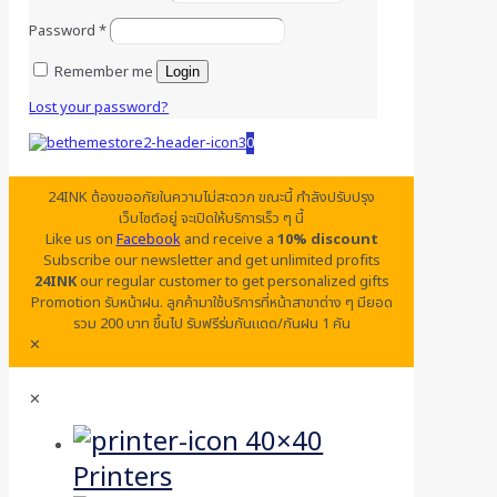
Password
*
Remember me
Login
Lost your password?
0
24INK ต้องขออภัยในความไม่สะดวก ขณะนี้ กำลังปรับปรุง
เว็บไซต์อยู่ จะเปิดให้บริการเร็ว ๆ นี้
Like us on
Facebook
and receive a
10% discount
Subscribe our newsletter and get unlimited profits
24INK
our regular customer to get personalized gifts
Promotion รับหน้าฝน. ลูกค้ามาใช้บริการที่หน้าสาขาต่าง ๆ มียอด
รวม 200 บาท ขึ้นไป รับฟรีร่มกันแดด/กันฝน 1 คัน
✕
✕
Printers