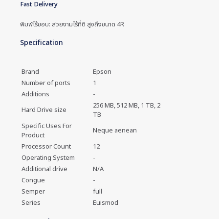
Fast Delivery
พิมพ์ไร้ขอบ: สวยงามไร้ที่ติ สูงถึงขนาด 4R
Specification
Brand
Epson
Number of ports
1
Additions
-
256 MB, 512 MB, 1 TB, 2
Hard Drive size
TB
Specific Uses For
Neque aenean
Product
Processor Count
12
Operating System
-
Additional drive
N/A
Congue
-
Semper
full
Series
Euismod