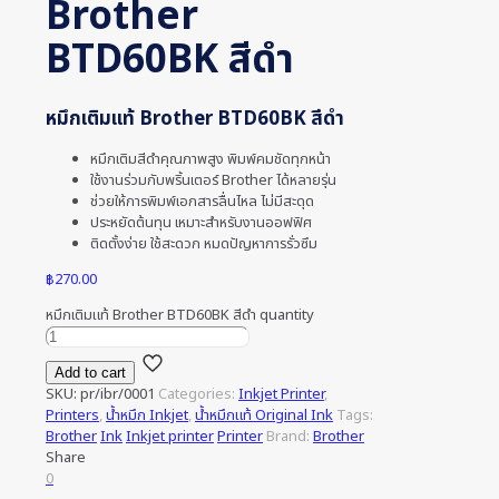
Brother
BTD60BK สีดำ
หมึกเติมแท้ Brother BTD60BK สีดำ
หมึกเติมสีดำคุณภาพสูง พิมพ์คมชัดทุกหน้า
ใช้งานร่วมกับพริ้นเตอร์ Brother ได้หลายรุ่น
ช่วยให้การพิมพ์เอกสารลื่นไหล ไม่มีสะดุด
ประหยัดต้นทุน เหมาะสำหรับงานออฟฟิศ
ติดตั้งง่าย ใช้สะดวก หมดปัญหาการรั่วซึม
฿
270.00
หมึกเติมแท้ Brother BTD60BK สีดำ quantity
Add to cart
SKU:
pr/ibr/0001
Categories:
Inkjet Printer
,
Printers
,
น้ำหมึก Inkjet
,
น้ำหมึกแท้ Original Ink
Tags:
Brother
Ink
Inkjet printer
Printer
Brand:
Brother
Share
0