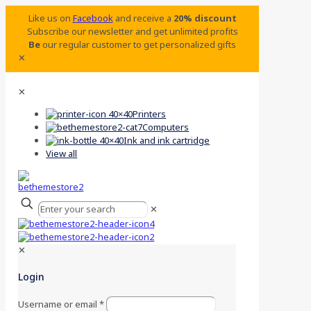
Like us on
Facebook
and receive a
20% discount
Subscribe our newsletter and get unlimited profits
Be
our regular customer to get personalized gifts
✕
✕
Printers
Computers
Ink and ink cartridge
View all
✕
✕
Login
Username or email
*