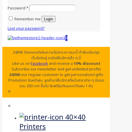
Password
*
Remember me
Login
Lost your password?
0
24INK ต้องขออภัยในความไม่สะดวก ขณะนี้ กำลังปรับปรุง
เว็บไซต์อยู่ จะเปิดให้บริการเร็ว ๆ นี้
Like us on
Facebook
and receive a
10% discount
Subscribe our newsletter and get unlimited profits
24INK
our regular customer to get personalized gifts
Promotion รับหน้าฝน. ลูกค้ามาใช้บริการที่หน้าสาขาต่าง ๆ มียอด
รวม 200 บาท ขึ้นไป รับฟรีร่มกันแดด/กันฝน 1 คัน
✕
✕
Printers